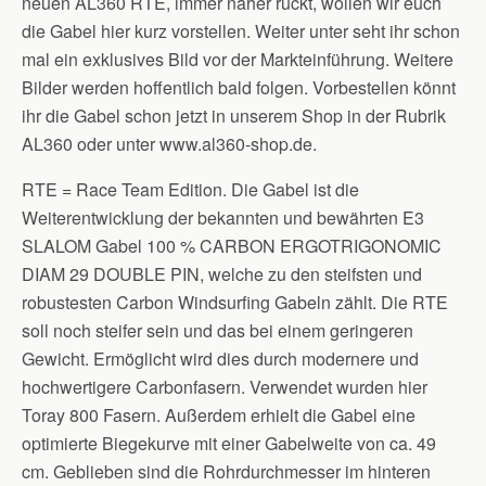
neuen AL360 RTE, immer näher rückt, wollen wir euch
die Gabel hier kurz vorstellen. Weiter unter seht ihr schon
mal ein exklusives Bild vor der Markteinführung. Weitere
Bilder werden hoffentlich bald folgen. Vorbestellen könnt
ihr die Gabel schon jetzt in unserem Shop in der Rubrik
AL360 oder unter www.al360-shop.de.
RTE = Race Team Edition. Die Gabel ist die
Weiterentwicklung der bekannten und bewährten E3
SLALOM Gabel 100 % CARBON ERGOTRIGONOMIC
DIAM 29 DOUBLE PIN, welche zu den steifsten und
robustesten Carbon Windsurfing Gabeln zählt. Die RTE
soll noch steifer sein und das bei einem geringeren
Gewicht. Ermöglicht wird dies durch modernere und
hochwertigere Carbonfasern. Verwendet wurden hier
Toray 800 Fasern. Außerdem erhielt die Gabel eine
optimierte Biegekurve mit einer Gabelweite von ca. 49
cm. Geblieben sind die Rohrdurchmesser im hinteren