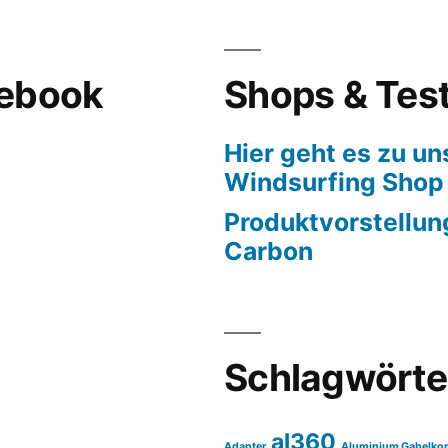
cebook
Shops & Tes
Hier geht es zu u
Windsurfing Shop
Produktvorstellun
Carbon
Schlagwörte
al360
Adapter
Aluminium Gabelko