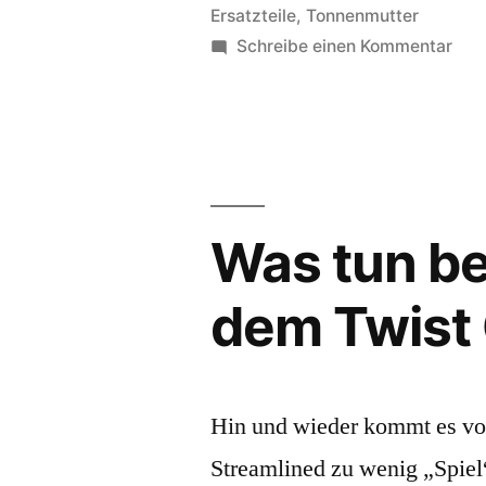
Ersatzteile
,
Tonnenmutter
Co.“
zu
Schreibe einen Kommentar
Win
Ersa
Fin
&
Co.
Was tun bei
dem Twist 
Hin und wieder kommt es vo
Streamlined zu wenig „Spiel