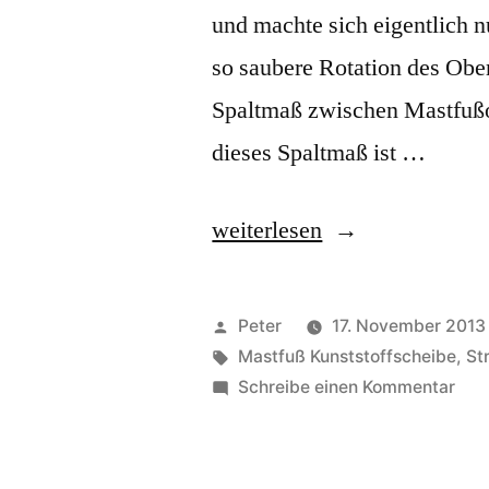
und machte sich eigentlich n
so saubere Rotation des Ober
Spaltmaß zwischen Mastfußob
dieses Spaltmaß ist …
„Was
weiterlesen
tun
bei
Veröffentlicht
Peter
17. November 2013
viel,
von
Schlagwörter:
Mastfuß Kunststoffscheibe
,
St
zu
Schreibe einen Kommentar
oder
Was
zu
tun
bei
wenig,