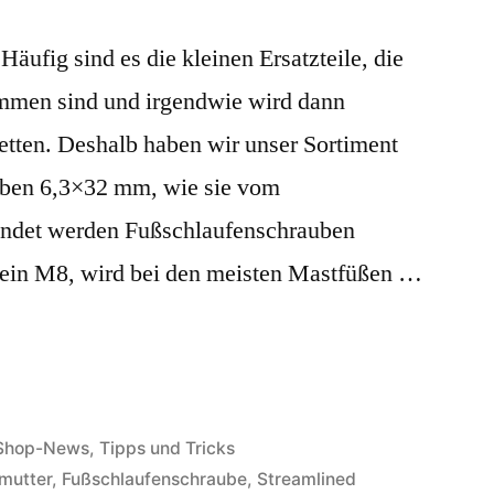
äufig sind es die kleinen Ersatzteile, die
ommen sind und irgendwie wird dann
etten. Deshalb haben wir unser Sortiment
uben 6,3×32 mm, wie sie vom
endet werden Fußschlaufenschrauben
ein M8, wird bei den meisten Mastfüßen …
Veröffentlicht
Shop-News
,
Tipps und Tricks
n
mutter
,
Fußschlaufenschraube
,
Streamlined