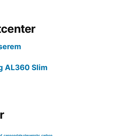
tcenter
nserem
g AL360 Slim
r
pf
cannondale steuerrohr
carbon