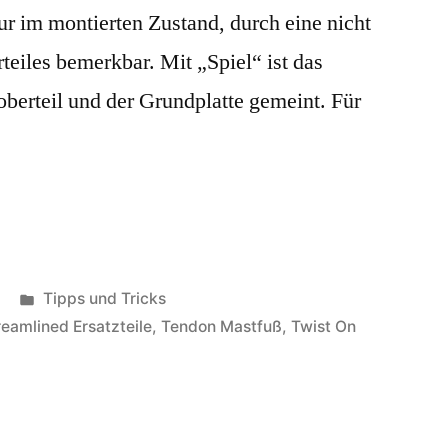
ur im montierten Zustand, durch eine nicht
teiles bemerkbar. Mit „Spiel“ ist das
erteil und der Grundplatte gemeint. Für
Veröffentlicht
Tipps und Tricks
in
reamlined Ersatzteile
,
Tendon Mastfuß
,
Twist On