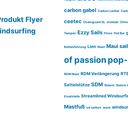
carbon gabel
Carbon Lenker
Carb
Produkt Flyer
ceetec
Chainguard SL
cheetah
Chin
indsurfing
Ezzy Sails
Tampen
Finne
Flat Bar
Maui sai
Lion
Kettenführung
Mast
of passion
pop-
RDM Verlängerung
RT
RDM Mast
SDM
Sattelstütze
Slalom
Slalom 
Streamlined Windsurfi
Ersatzteile
Mastfuß
windsur
ud carbon
wave