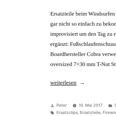
Ersatzteile beim Windsurfen H
gar nicht so einfach zu bek
improvisiert um den Tag zu r
ergänzt: Fußschlaufenschra
Boardhersteller Cobra verw
oversized 7×30 mm T-Nut St
„Windsurfing
weiterlesen
Ersatzteile,
Finnenmutter
Veröffentlicht
Peter
10. Mai 2017
&
von
Schlagwörter:
i
Ersatzclips
,
Ersatzteile
,
Finnen