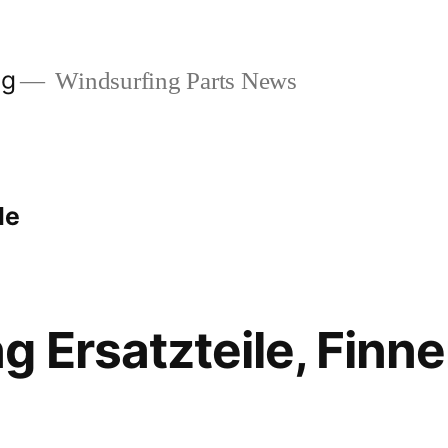
og
Windsurfing Parts News
le
g Ersatzteile, Finn