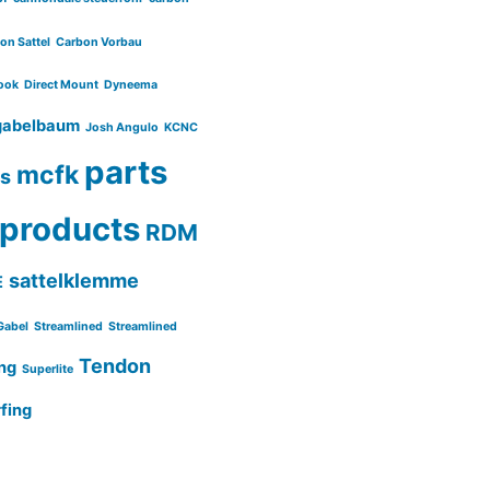
on Sattel
Carbon Vorbau
ook
Direct Mount
Dyneema
gabelbaum
Josh Angulo
KCNC
parts
mcfk
ls
products
RDM
sattelklemme
E
Gabel
Streamlined
Streamlined
Tendon
ng
Superlite
fing