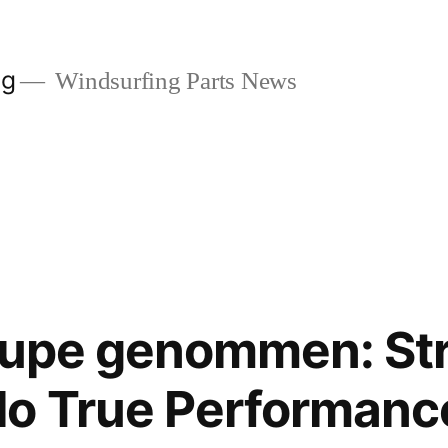
og
Windsurfing Parts News
Lupe genommen: Str
lo True Performanc