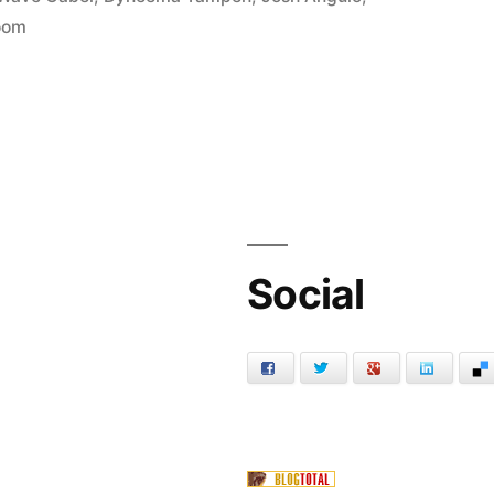
oom
eamlined
h
ulo
e
formance
m
Social
el,
erschiede