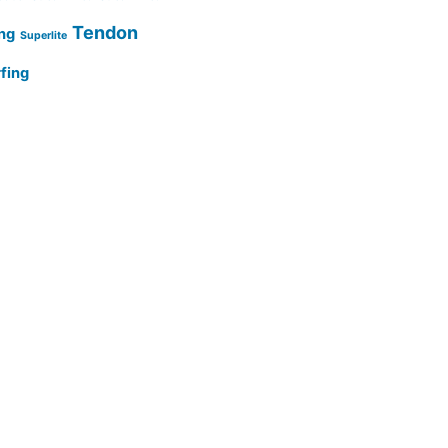
Tendon
ng
Superlite
fing