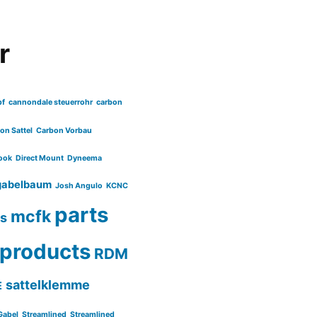
r
pf
cannondale steuerrohr
carbon
on Sattel
Carbon Vorbau
ook
Direct Mount
Dyneema
gabelbaum
Josh Angulo
KCNC
parts
mcfk
ls
products
RDM
sattelklemme
E
Gabel
Streamlined
Streamlined