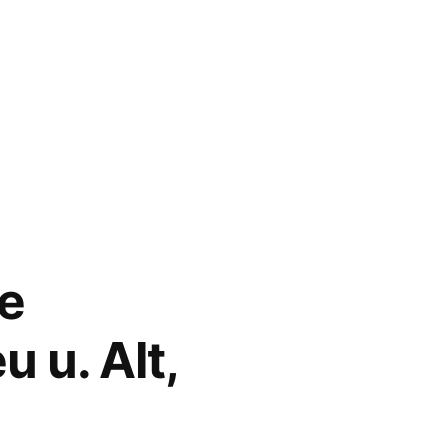
ue
 u. Alt,