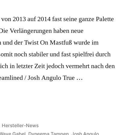
el
von 2013 auf 2014 fast seine ganze Palette
. Die Verlängerungen haben neue
 und der Twist On Mastfuß wurde im
omit noch stabiler und fast spielfrei durch
ich in letzter Zeit jedoch vermehrt nach den
reamlined / Josh Angulo True …
Veröffentlicht
Hersteller-News
in
Wave Gabel
,
Dyneema Tampen
,
Josh Angulo
,