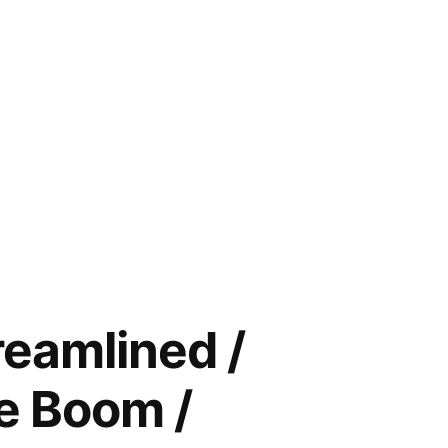
eamlined /
e Boom /