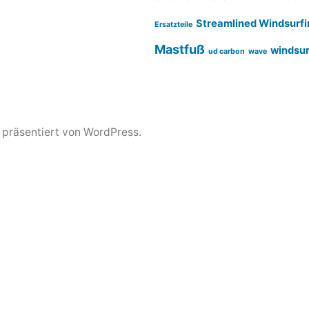
Streamlined Windsurfi
Ersatzteile
Mastfuß
windsur
ud carbon
wave
z präsentiert von WordPress.