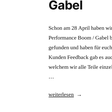
Gabel
Schon am 28 April haben wir
Performance Boom / Gabel ber
gefunden und haben für euc
Kunden Feedback gab es auch
welchem wir alle Teile einz
…
„Unter
weiterlesen
die