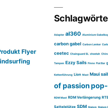
Schlagwörte
al360
Adapter
Aluminium Gabelko
carbon gabel
Carbon Lenker
Carb
Produkt Flyer
ceetec
Chainguard SL
cheetah
Chin
indsurfing
Ezzy Sails
Tampen
Finne
Flat Bar
Maui sai
Lion
Kettenführung
Mast
of passion
pop-
RDM Verlängerung
RT
RDM Mast
SDM
Sattelstütze
Slalom
Slalom 