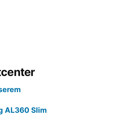
tcenter
nserem
g AL360 Slim