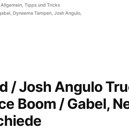
Veröffentlicht
Allgemein
,
Tipps und Tricks
in
gabel
,
Dyneema Tampen
,
Josh Angulo
,
er
e
ommen:
eamlined
d / Josh Angulo Tr
h
ulo
e Boom / Gabel, Neu
e
formance
chiede
m