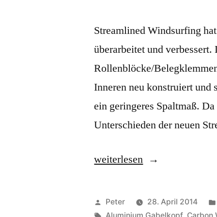
Gab
Streamlined Windsurfing hat 
überarbeitet und verbessert
Rollenblöcke/Belegklemmen
Inneren neu konstruiert und s
ein geringeres Spaltmaß. Da 
Unterschieden der neuen St
„Streamlined
weiterlesen
/
Josh
Veröffentlicht
Peter
28. April 2014
Angulo
von
Schlagwörter:
Aluminium Gabelkopf
,
Carbon 