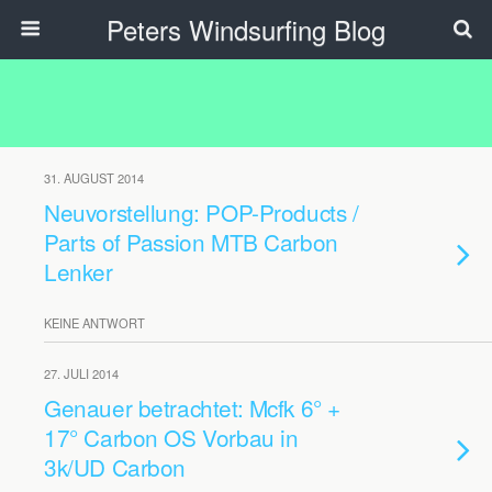
Peters Windsurfing Blog
31. AUGUST 2014
Neuvorstellung: POP-Products /
Parts of Passion MTB Carbon
Lenker
KEINE ANTWORT
27. JULI 2014
Genauer betrachtet: Mcfk 6° +
17° Carbon OS Vorbau in
3k/UD Carbon